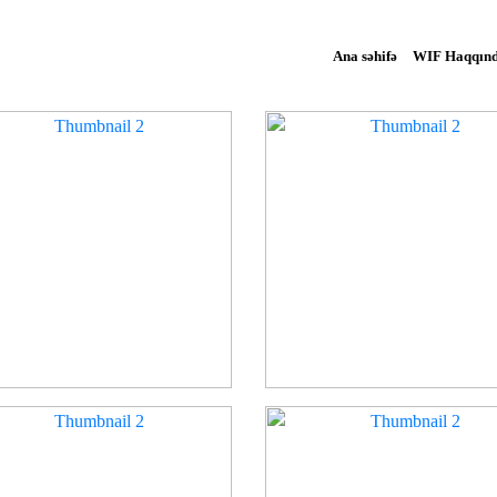
Ana səhifə
WIF Haqqın